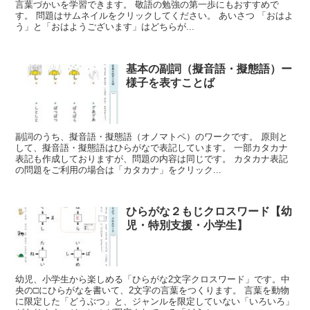
言葉づかいを学習できます。 敬語の勉強の第一歩にもおすすめで
す。 問題はサムネイルをクリックしてください。 あいさつ 「おはよ
う」と「おはようございます」はどちらが...
基本の副詞（擬音語・擬態語）ー
様子を表すことば
副詞のうち、擬音語・擬態語（オノマトペ）のワークです。 原則と
して、擬音語・擬態語はひらがなで表記しています。 一部カタカナ
表記も作成しておりますが、問題の内容は同じです。 カタカナ表記
の問題をご利用の場合は「カタカナ」をクリック...
ひらがな２もじクロスワード【幼
児・特別支援・小学生】
幼児、小学生から楽しめる「ひらがな2文字クロスワード」です。中
央の□にひらがなを書いて、2文字の言葉をつくります。 言葉を動物
に限定した「どうぶつ」と、ジャンルを限定していない「いろいろ」