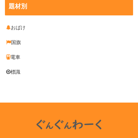
題材別
おばけ
国旗
電車
標識