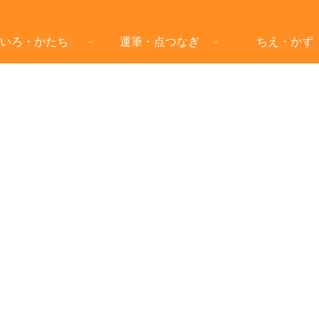
いろ・かたち
運筆・点つなぎ
ちえ・かず