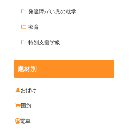
発達障がい児の就学
療育
特別支援学級
題材別
おばけ
国旗
電車