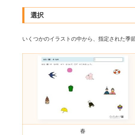
選択
いくつかのイラストの中から、指定された季
春