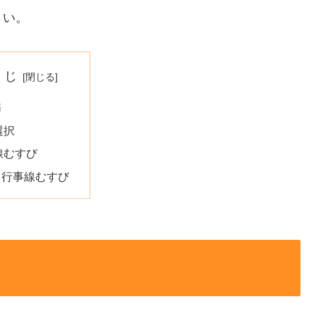
さい。
くじ
節
選択
線むすび
中行事線むすび