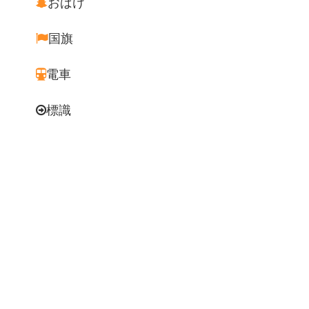
おばけ
国旗
電車
標識