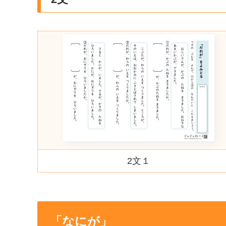
2文１
「なにが」