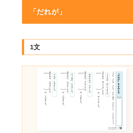
「だれが」
1文