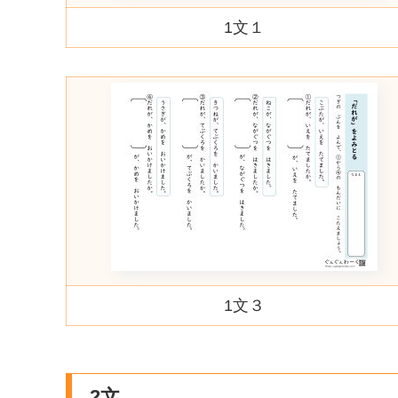
1文１
1文３
2文