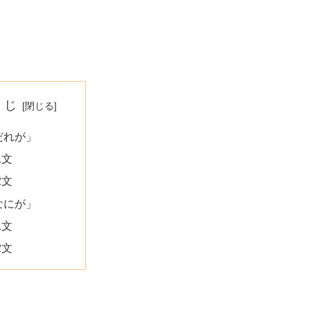
くじ
だれが」
1文
2文
なにが」
1文
2文