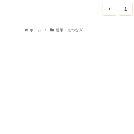
1
ホーム
運筆・点つなぎ