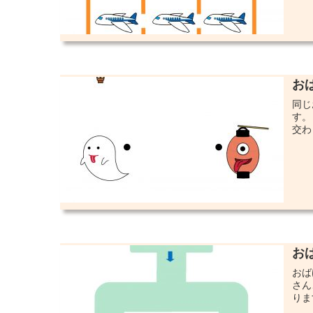
お
同じ
す。
交わ
お
おば
さん
りま
...