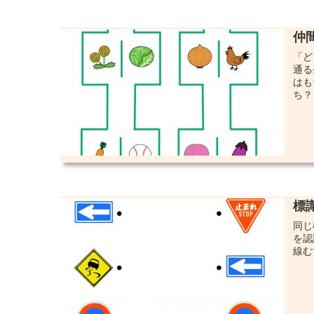
仲
「ど
通る
はも
ち？
標
同じ
を認
線む