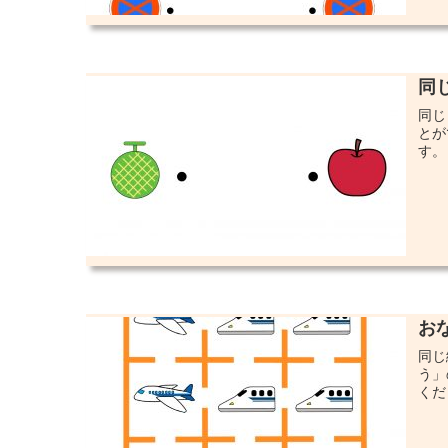
同
同じ
とが
す。 (
お
同じ
う」
くだ