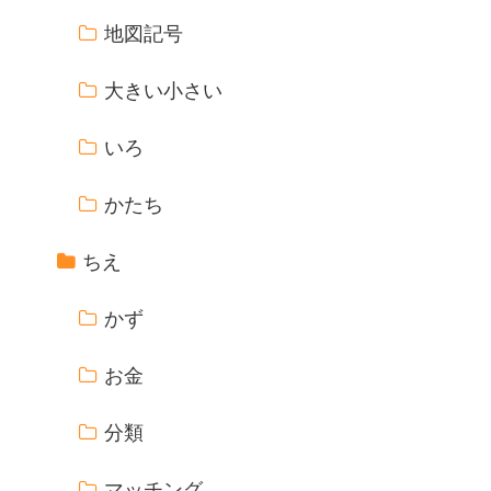
地図記号
大きい小さい
いろ
かたち
ちえ
かず
お金
分類
マッチング