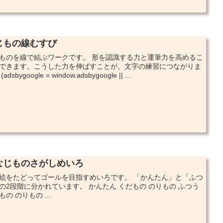
じもの線むすび
ものを線で結ぶワークです。 形を認識する力と運筆力を高めるこ
できます。こうした力を伸ばすことが、文字の練習につながりま
adsbygoogle = window.adsbygoogle || ...
なじものさがしめいろ
絵をたどってゴールを目指すめいろです。 「かんたん」と「ふつ
の2段階に分かれています。 かんたん くだもの のりもの ふつう
もの のりもの ...