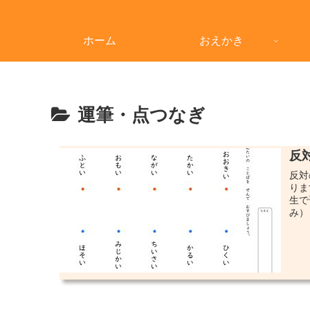
ホーム
おえかき
運筆・点つなぎ
反
反対
りま
生で
み） 