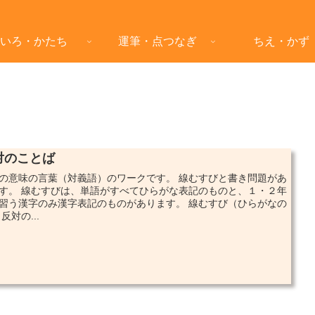
いろ・かたち
運筆・点つなぎ
ちえ・かず
対のことば
の意味の言葉（対義語）のワークです。 線むすびと書き問題があ
す。 線むすびは、単語がすべてひらがな表記のものと、１・２年
習う漢字のみ漢字表記のものがあります。 線むすび（ひらがなの
反対の...