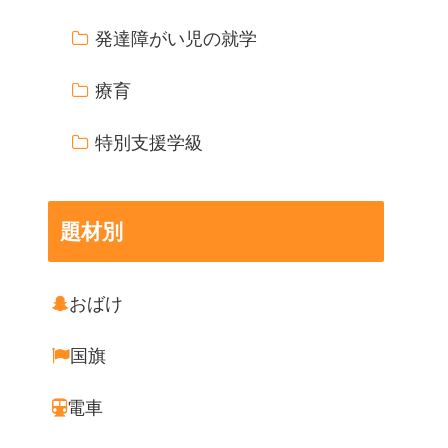
発達障がい児の就学
療育
特別支援学級
題材別
おばけ
国旗
電車