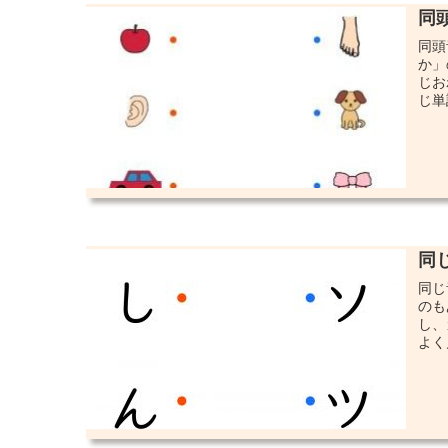
同
同頭
か」
じお
じ単
同
同じ
のも
し、
よく