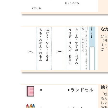
な
ひら
（仲
１～
は「
絵
「絵
るカ
しま
(ads.