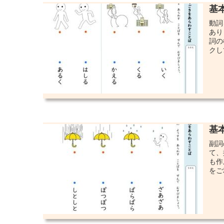
基
動詞
あり
詞の
クし
基
副詞
て、
も作
をご