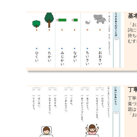
基
「お
詞に
持ち
むす
丁
丁寧
葉づ
題は
「お