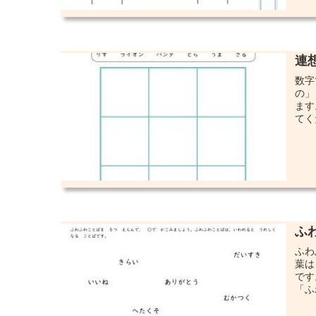
連
数字
の」
ます
てく
ふ
ふわ
葉は
です
「ふ