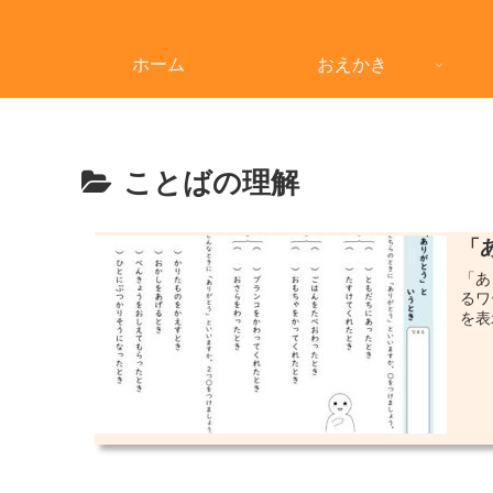
ホーム
おえかき
ことばの理解
「
「あ
るワ
を表