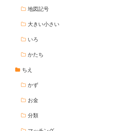
地図記号
大きい小さい
いろ
かたち
ちえ
かず
お金
分類
マッチング