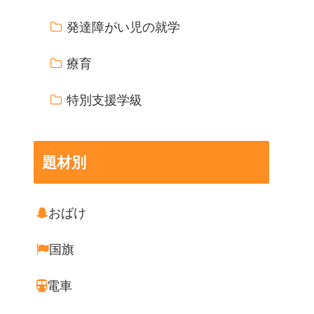
発達障がい児の就学
療育
特別支援学級
題材別
おばけ
国旗
電車