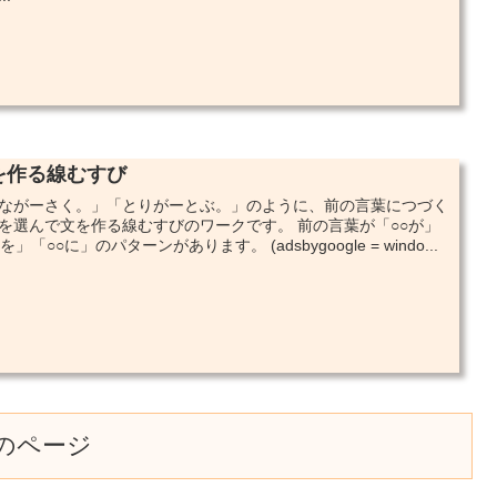
を作る線むすび
ながーさく。」「とりがーとぶ。」のように、前の言葉につづく
を選んで文を作る線むすびのワークです。 前の言葉が「○○が」
を」「○○に」のパターンがあります。 (adsbygoogle = windo...
のページ