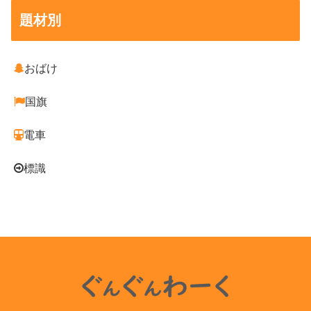
題材別
おばけ
国旗
電車
標識