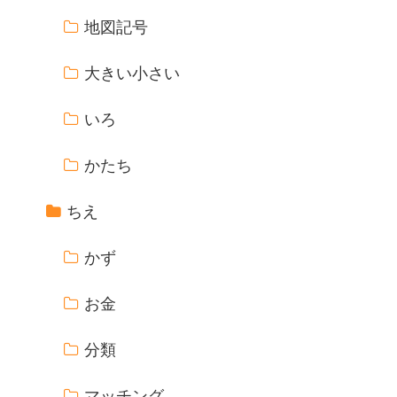
地図記号
大きい小さい
いろ
かたち
ちえ
かず
お金
分類
マッチング