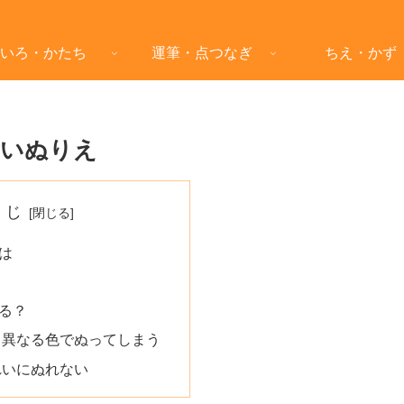
いろ・かたち
運筆・点つなぎ
ちえ・かず
食いぬりえ
くじ
は
る？
と異なる色でぬってしまう
れいにぬれない