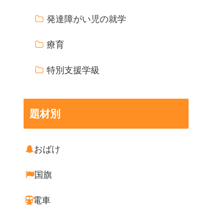
発達障がい児の就学
療育
特別支援学級
題材別
おばけ
国旗
電車