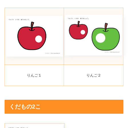
りんご１
りんご２
くだもの2こ