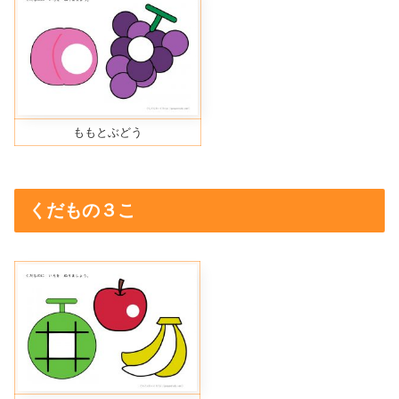
ももとぶどう
くだもの３こ