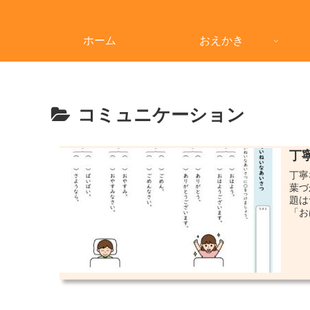
ホーム
おえかき
コミュニケーション
丁
丁寧
葉づ
題は
「お