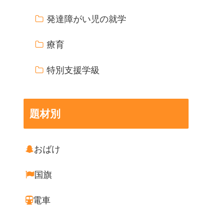
発達障がい児の就学
療育
特別支援学級
題材別
おばけ
国旗
電車