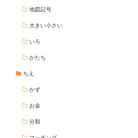
地図記号
大きい小さい
いろ
かたち
ちえ
かず
お金
分類
マッチング