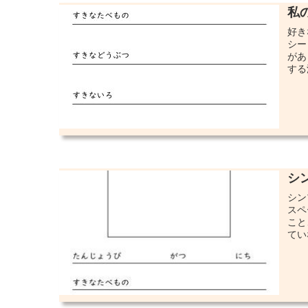
私
好き
シー
があ
する
シ
シン
スペ
こと
てい