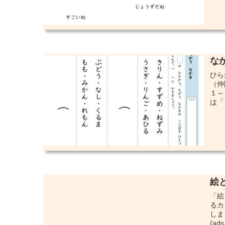
な
ひら
（仲
１～
は「
絵
「絵
るカ
しま
(ads.