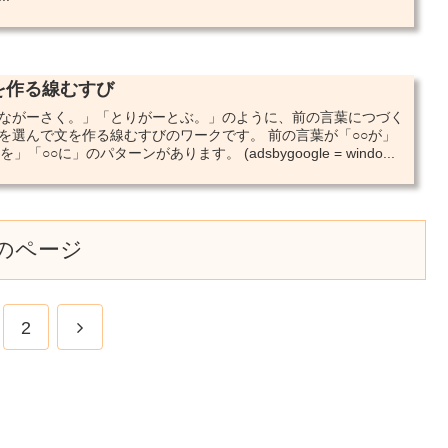
を作る線むすび
ながーさく。」「とりがーとぶ。」のように、前の言葉につづく
を選んで文を作る線むすびのワークです。 前の言葉が「○○が」
を」「○○に」のパターンがあります。 (adsbygoogle = windo...
のページ
2