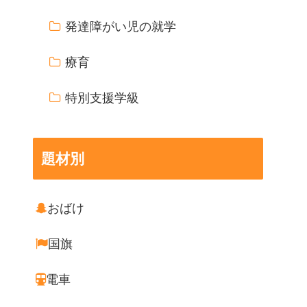
発達障がい児の就学
療育
特別支援学級
題材別
おばけ
国旗
電車