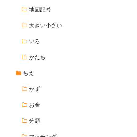
地図記号
大きい小さい
いろ
かたち
ちえ
かず
お金
分類
マッチング