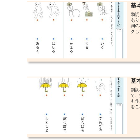
基
動詞
あり
詞の
クし
基
副詞
て、
も作
をご