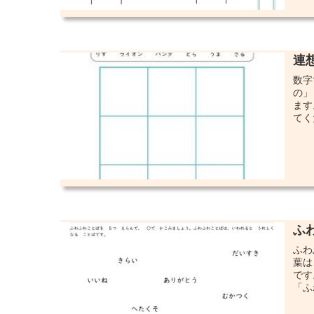
連
数字
の」
ます
てく
ふ
ふわ
葉は
です
「ふ