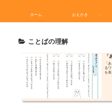
ホーム
おえかき
ことばの理解
「
「あ
るワ
を表