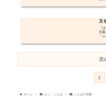
文
「は
言葉
「○○
次
1
ホーム
もじ・ことば
ことばの理解