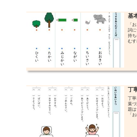
基
「お
詞に
持ち
むす
丁
丁寧
葉づ
題は
「お