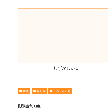
むずかしい１
国旗
探し絵
いろ・かたち
関連記事