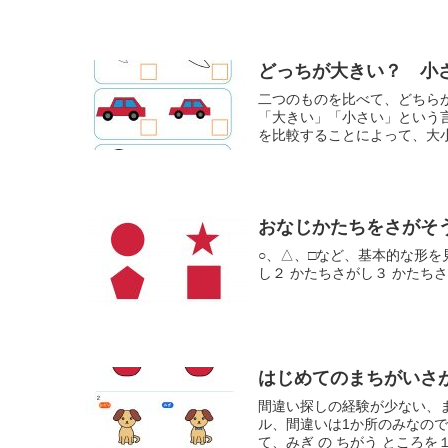
どっちが大きい？ 小
二つのものを比べて、どちら
「大きい」「小さい」という
を比較することによって、大小
おなじかたちをさがそ
○、△、□など、基本的な形を
し２ かたちさがし３ かたちさが
はじめてのまちがいさ
間違い探しの経験が少ない、
ル、間違いは1か所のみなので
て、みぎ の ちがう ところを１