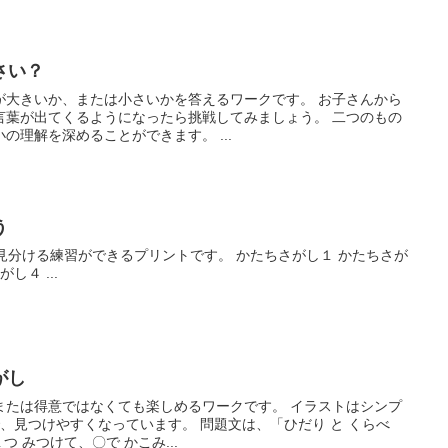
さい？
が大きいか、または小さいかを答えるワークです。 お子さんから
言葉が出てくるようになったら挑戦してみましょう。 二つのもの
の理解を深めることができます。 ...
う
見分ける練習ができるプリントです。 かたちさがし１ かたちさが
し４ ...
がし
または得意ではなくても楽しめるワークです。 イラストはシンプ
、見つけやすくなっています。 問題文は、「ひだり と くらべ
つ みつけて、〇で かこみ...