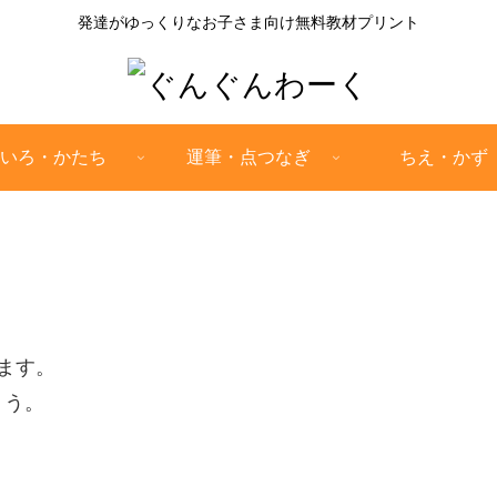
発達がゆっくりなお子さま向け無料教材プリント
いろ・かたち
運筆・点つなぎ
ちえ・かず
ます。
ょう。