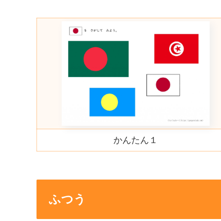
かんたん１
ふつう